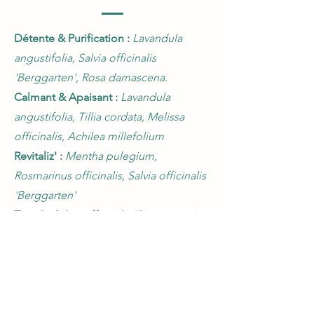
Détente & Purification :
Lavandula
angustifolia, Salvia officinalis
'Berggarten', Rosa damascena.
Calmant & Apaisant :
Lavandula
angustifolia, Tillia cordata, Melissa
officinalis, Achilea millefolium
Revitaliz' :
Mentha pulegium,
Rosmarinus officinalis, Salvia officinalis
'Berggarten'
Tonic' :
Salvia officinalis 'Berggarten',
Origanum vulgare, Thymus vulgare,
Pinus sylvestris.
Plaisir parfumé :
Mentha pulegium.,
Rosa damascena, Matricaria
chamomilla